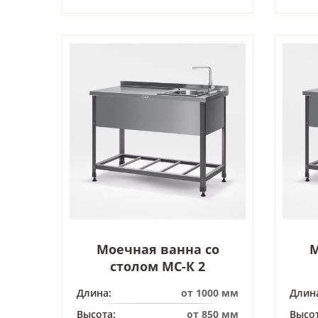
Моечная ванна со
М
столом МС-К 2
Длина:
от 1000 мм
Длин
Высота:
от 850 мм
Высот