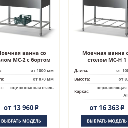
оечная ванна со
Моечная ванна 
олом МС-2 с бортом
столом МС-Н 1
а:
от 1000 мм
Длина:
от 10
а:
от 870 мм
Высота:
от 8
с:
оцинкованная сталь
нержавеющая 
Каркас:
AI
от 13 960
от 16 363
Р
Р
ВЫБРАТЬ МОДЕЛЬ
ВЫБРАТЬ МОДЕЛЬ