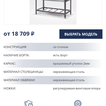
Кулинарные станции
О компании
Доставка
от 18 709
Р
ВЫБРАТЬ МОДЕЛЬ
Информация
КОНСТРУКЦИЯ:
со столом
НАЛИЧИЕ БОРТА:
есть Борт
Портфолио
КАРКАС:
крашенный уголок 2мм
МАТЕРИАЛ СТОЛЕШНИЦЫ:
нержавеющая сталь
Контакты
МАТЕРИАЛ ОБВЯЗКИ:
нержавеющая сталь
НОЖКИ:
регулируемая винтовая опора