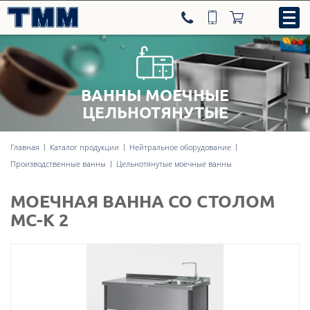
ВАННЫ МОЕЧНЫЕ
8-800-707-09-52
ЦЕЛЬНОТЯНУТЫЕ
Главная
Каталог продукции
Нейтральное оборудование
Нейтральное оборудование
Производственные ванны
Цельнотянутые моечные ванны
Тепловое оборудование
МОЕЧНАЯ ВАННА СО СТОЛОМ
МС-К 2
Холодильное оборудование
Линии раздачи