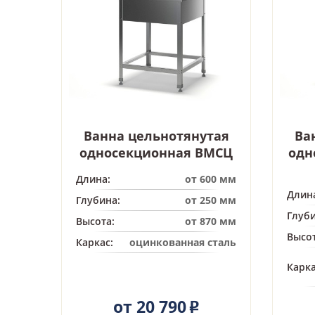
Ванна цельнотянутая
Ва
односекционная ВМСЦ
одн
Длина:
от 600 мм
Длин
Глубина:
от 250 мм
Глуби
Высота:
от 870 мм
Высот
Каркас:
оцинкованная сталь
Карка
от 20 790
Р