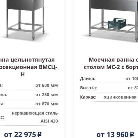
нна цельнотянутая
Моечная ванна 
осекционная ВМСЦ-
столом МС-2 с бор
Н
Длина:
от 10
а:
от 600 мм
Высота:
от 8
на:
от 250 мм
Каркас:
оцинкованная 
а:
от 870 мм
нержавеющая сталь
с:
AISI 430
от 22 975
от 13 960
Р
Р