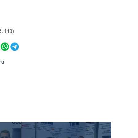
. 113)
ru