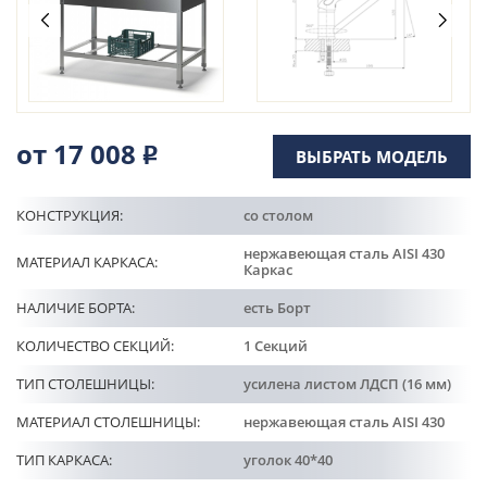
Кулинарные станции
О компании
Доставка
от 17 008
Р
ВЫБРАТЬ МОДЕЛЬ
Информация
КОНСТРУКЦИЯ:
со столом
нержавеющая сталь AISI 430
МАТЕРИАЛ КАРКАСА:
Портфолио
Каркас
НАЛИЧИЕ БОРТА:
есть Борт
Контакты
КОЛИЧЕСТВО СЕКЦИЙ:
1 Секций
ТИП СТОЛЕШНИЦЫ:
усилена листом ЛДСП (16 мм)
МАТЕРИАЛ СТОЛЕШНИЦЫ:
нержавеющая сталь AISI 430
ТИП КАРКАСА:
уголок 40*40