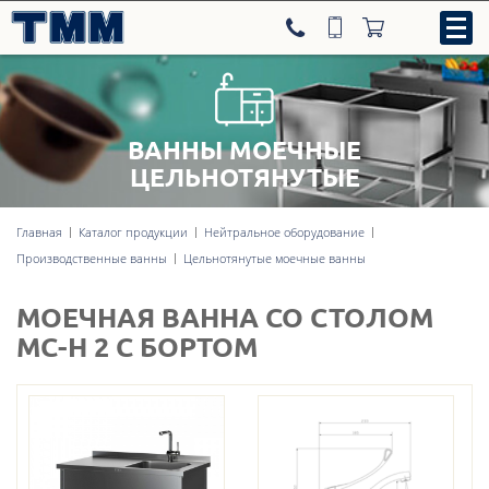
ВАННЫ МОЕЧНЫЕ
8-800-707-09-52
ЦЕЛЬНОТЯНУТЫЕ
Главная
Каталог продукции
Нейтральное оборудование
Нейтральное оборудование
Производственные ванны
Цельнотянутые моечные ванны
Тепловое оборудование
МОЕЧНАЯ ВАННА СО СТОЛОМ
МС-Н 2 С БОРТОМ
Холодильное оборудование
Линии раздачи