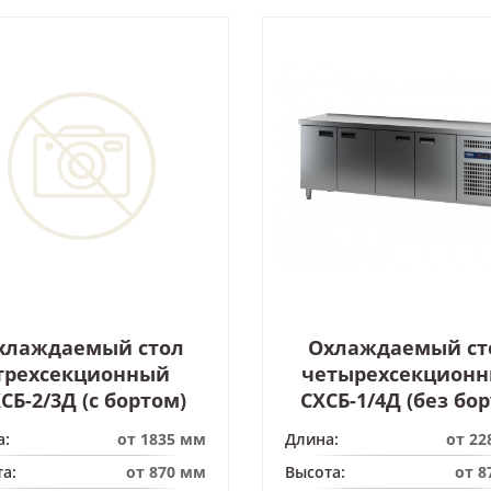
хлаждаемый стол
Охлаждаемый ст
трехсекционный
четырехсекцион
СБ-2/3Д (с бортом)
СХСБ-1/4Д (без бор
а:
от 1835 мм
Длина:
от 22
а:
от 870 мм
Высота:
от 8