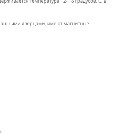
рживается температура +2- +8 градусов, С, в
спашными дверцами, имеют магнитные