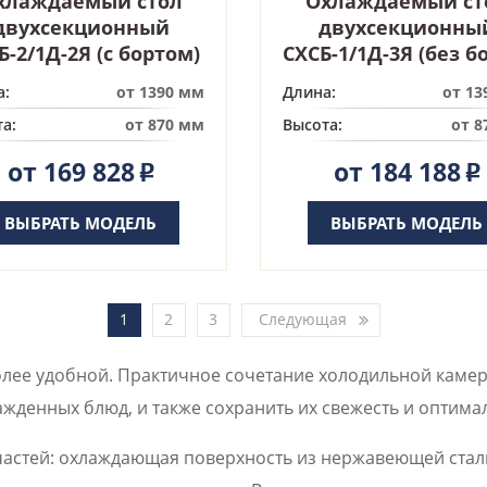
хлаждаемый стол
Охлаждаемый ст
двухсекционный
двухсекционны
Б-2/1Д-2Я (с бортом)
СХСБ-1/1Д-3Я (без б
а:
от 1390 мм
Длина:
от 13
а:
от 870 мм
Высота:
от 8
от 169 828
от 184 188
Р
Р
ВЫБРАТЬ МОДЕЛЬ
ВЫБРАТЬ МОДЕЛЬ
1
2
3
Следующая
лее удобной. Практичное сочетание холодильной камер
жденных блюд, и также сохранить их свежесть и оптима
частей: охлаждающая поверхность из нержавеющей стали