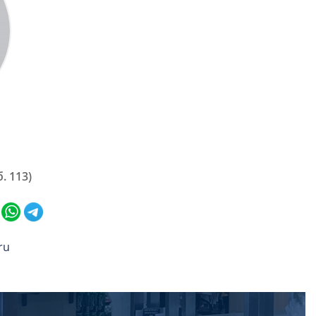
. 113)
ru