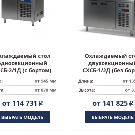
хлаждаемый стол
Охлаждаемый ст
односекционный
двухсекционны
СБ-2/1Д (с бортом)
СХСБ-1/2Д (без бор
а:
от 945 мм
Длина:
от 13
а:
от 870 мм
Высота:
от 8
от 114 731
от 141 825
Р
Р
ВЫБРАТЬ МОДЕЛЬ
ВЫБРАТЬ МОДЕЛЬ