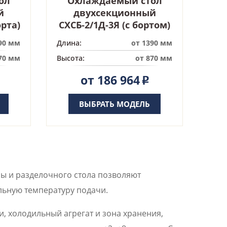
ол
Охлаждаемый стол
й
двухсекционный
орта)
СХСБ-2/1Д-3Я (с бортом)
90 мм
Длина:
от 1390 мм
70 мм
Высота:
от 870 мм
от 186 964
Р
ВЫБРАТЬ МОДЕЛЬ
ы и разделочного стола позволяют
льную температуру подачи.
, холодильный агрегат и зона хранения,