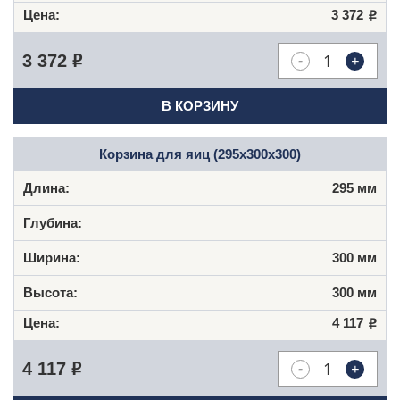
3 372
Р
-
+
3 372
Р
В КОРЗИНУ
Корзина для яиц (295х300х300)
295 мм
300 мм
300 мм
4 117
Р
-
+
4 117
Р