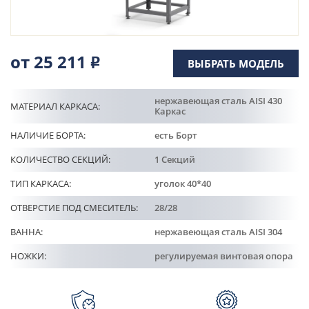
Кулинарные станции
О компании
от 25 211
Р
ВЫБРАТЬ МОДЕЛЬ
Доставка
нержавеющая сталь AISI 430
МАТЕРИАЛ КАРКАСА:
Каркас
Информация
НАЛИЧИЕ БОРТА:
есть Борт
КОЛИЧЕСТВО СЕКЦИЙ:
1 Секций
Портфолио
ТИП КАРКАСА:
уголок 40*40
ОТВЕРСТИЕ ПОД СМЕСИТЕЛЬ:
28/28
Контакты
ВАННА:
нержавеющая сталь AISI 304
НОЖКИ:
регулируемая винтовая опора