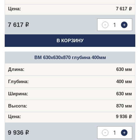
7 617
Р
-
+
7 617
Р
В КОРЗИНУ
ВМ 630x630x870 глубина 400мм
630 мм
400 мм
630 мм
870 мм
9 936
Р
-
+
9 936
Р