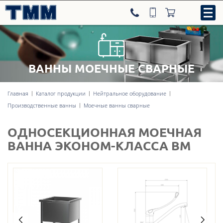
ВАННЫ МОЕЧНЫЕ СВАРНЫЕ
8-800-707-09-52
Главная
Каталог продукции
Нейтральное оборудование
Производственные ванны
Моечные ванны сварные
Нейтральное оборудование
ОДНОСЕКЦИОННАЯ МОЕЧНАЯ
Тепловое оборудование
ВАННА ЭКОНОМ-КЛАССА ВМ
Холодильное оборудование
Линии раздачи