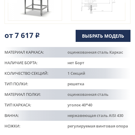
Кулинарные станции
О компании
от 7 617
Р
ВЫБРАТЬ МОДЕЛЬ
Доставка
МАТЕРИАЛ КАРКАСА:
оцинкованная сталь Каркас
Информация
НАЛИЧИЕ БОРТА:
нет Борт
КОЛИЧЕСТВО СЕКЦИЙ:
1 Секций
Портфолио
ТИП ПОЛКИ:
решетка
Контакты
МАТЕРИАЛ ПОЛКИ:
оцинкованная сталь
ТИП КАРКАСА:
уголок 40*40
ВАННА:
нержавеющая сталь AISI 430
НОЖКИ:
регулируемая винтовая опора