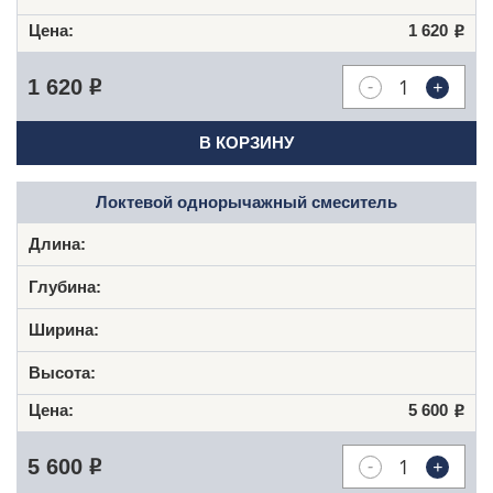
1 620
Р
-
+
1 620
Р
В КОРЗИНУ
Локтевой однорычажный смеситель
5 600
Р
-
+
5 600
Р