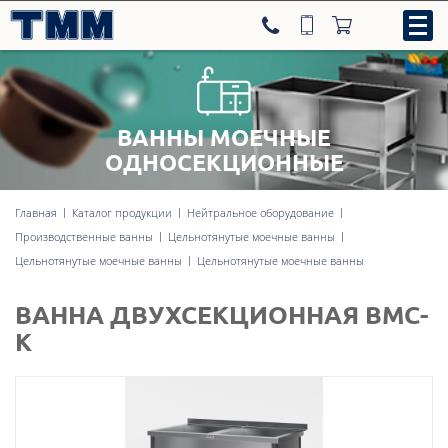
ВАННЫ МОЕЧНЫЕ
8-800-707-09-52
ОДНОСЕКЦИОННЫЕ
Главная
Каталог продукции
Нейтральное оборудование
Нейтральное оборудование
Производственные ванны
Цельнотянутые моечные ванны
Цельнотянутые моечные ванны
Цельнотянутые моечные ванны
Тепловое оборудование
ВАННА ДВУХСЕКЦИОННАЯ ВМC-
Холодильное оборудование
К
Линии раздачи