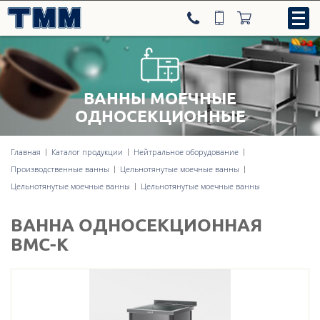
ВАННЫ МОЕЧНЫЕ
8-800-707-09-52
ОДНОСЕКЦИОННЫЕ
Главная
Каталог продукции
Нейтральное оборудование
Нейтральное оборудование
Производственные ванны
Цельнотянутые моечные ванны
Цельнотянутые моечные ванны
Цельнотянутые моечные ванны
Тепловое оборудование
ВАННА ОДНОСЕКЦИОННАЯ
Холодильное оборудование
ВМС-К
Линии раздачи