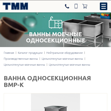
ВАННЫ МОЕЧНЫЕ
8-800-707-09-52
ОДНОСЕКЦИОННЫЕ
Главная
Каталог продукции
Нейтральное оборудование
Нейтральное оборудование
Производственные ванны
Цельнотянутые моечные ванны
Цельнотянутые моечные ванны
Цельнотянутые моечные ванны
Тепловое оборудование
ВАННА ОДНОСЕКЦИОННАЯ
Холодильное оборудование
ВМР-К
Линии раздачи