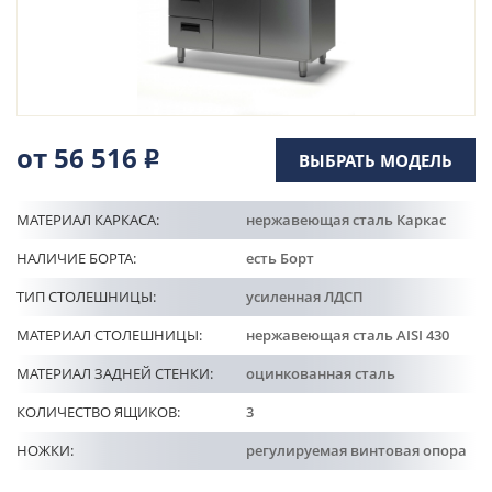
Кулинарные станции
О компании
Доставка
от 56 516
Р
ВЫБРАТЬ МОДЕЛЬ
Информация
МАТЕРИАЛ КАРКАСА:
нержавеющая сталь Каркас
НАЛИЧИЕ БОРТА:
есть Борт
Портфолио
ТИП СТОЛЕШНИЦЫ:
усиленная ЛДСП
МАТЕРИАЛ СТОЛЕШНИЦЫ:
нержавеющая сталь AISI 430
Контакты
МАТЕРИАЛ ЗАДНЕЙ СТЕНКИ:
оцинкованная сталь
КОЛИЧЕСТВО ЯЩИКОВ:
3
НОЖКИ:
регулируемая винтовая опора